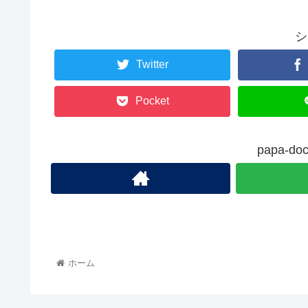
シ
Twitter
Pocket
papa-
ホーム